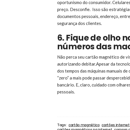
oportunismo do consumidor. Celulares
preço. Desconfie. Isso são estratégia
documentos pessoais, endereço, entre
segurança dos clientes.
6. Fique de olho n
números das maq
Não perca seu cartão magnético de vis
autorizando debitar.Apesar da tecnolo
dos tempos das máquinas manuais de c
“zero” a mais pode passar despercebid
bancário. E, claro, cuidado com olhare
pessoais.
Tags:
cartão magnético
cartões internet
cartões magnéticos na internet
compra 