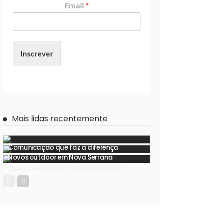
Email
*
Inscrever
Mais lidas recentemente
Comunicação que faz a diferença
Novos outdoor em Nova Serrana
Novo ânimo para o setor calçadista