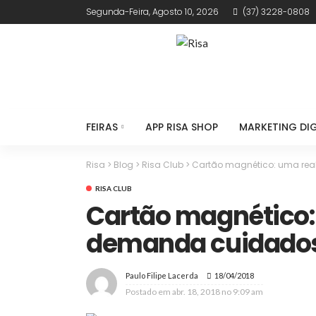
Segunda-Feira, Agosto 10, 2026
(37) 3228-0808
FEIRAS
APP RISA SHOP
MARKETING DIG
Risa
>
Blog
>
Risa Club
>
Cartão magnético: uma re
RISA CLUB
Cartão magnético:
demanda cuidado
18/04/2018
Paulo Filipe Lacerda
Postado em
abr. 18, 2018 no 9:09 am