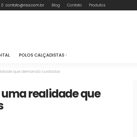
contato@risa.com.br
Blog
Contato
Produtos
ITAL
POLOS CALÇADISTAS
alidade que demanda cuidados
 uma realidade que
s