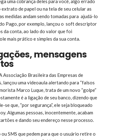
ega uma cobrança deles para você, algo errado
 extrato de papel ou na tela de seu celular as
mas medidas andam sendo tomadas para ajudá-lo
do Pago, por exemplo, lançou o soft descriptor
os da conta, ao lado do valor que foi
le mais prático e simples da sua conta.
igações, mensagens
tos
A Associação Brasileira das Empresas de
s, lançou uma videoaula alertando para “falsos
umorista Marco Luque, trata de um novo “golpe”
ostamente é a ligação de seu banco, dizendo que
e-se que, “por segurança”, ele seja bloqueado
oy. Algumas pessoas, inocentemente, acabam
 cartões e dando seu endereço nesse processo.
ou SMS que pedem para que o usuário retire o