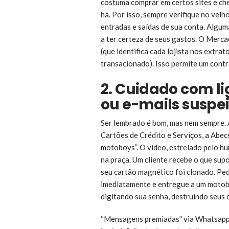
costuma comprar em certos sites e ch
há. Por isso, sempre verifique no velho
entradas e saídas de sua conta. Algu
a ter certeza de seus gastos. O Merca
(que identifica cada lojista nos extrat
transacionado). Isso permite um contro
2. Cuidado com l
ou e-mails suspei
Ser lembrado é bom, mas nem sempre. 
Cartões de Crédito e Serviços, a Abec
motoboys”. O vídeo, estrelado pelo h
na praça. Um cliente recebe o que sup
seu cartão magnético foi clonado. Ped
imediatamente e entregue a um motob
digitando sua senha, destruindo seus
“Mensagens premiadas” via Whatsapp 