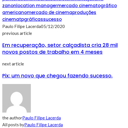
zanon
location manager
mercado cinematográfico
americano
mercado de cinema
produções
cinematpgráficas
sucesso
Paulo Filipe Lacerda
05/12/2020
previous article
Em recuperação, setor calçadista cria 28 mil
novos postos de trabalho em 4 meses
next article
Pix: um novo que chegou fazendo sucesso.
the author
Paulo Filipe Lacerda
All posts by
Paulo Filipe Lacerda