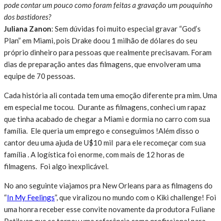
pode contar um pouco como foram feitas a gravação um pouquinho
dos bastidores?
Juliana Zanon
: Sem dúvidas foi muito especial gravar “God’s
Plan” em Miami, pois Drake doou 1 milhão de dólares do seu
próprio dinheiro para pessoas que realmente precisavam. Foram
dias de preparação antes das filmagens, que envolveram uma
equipe de 70 pessoas.
Cada história ali contada tem uma emoção diferente pra mim. Uma
em especial me tocou. Durante as filmagens, conheci um rapaz
que tinha acabado de chegar a Miami e dormia no carro com sua
família. Ele queria um emprego e conseguimos !Além disso o
cantor deu uma ajuda de U$10 mil para ele recomeçar com sua
família . A logística foi enorme, com mais de 12 horas de
filmagens. Foi algo inexplicável.
No ano seguinte viajamos pra New Orleans para as filmagens do
“
In My Feelings
”, que viralizou no mundo com o Kiki challenge! Foi
uma honra receber esse convite novamente da produtora Fuliane
Petikyan que se tornou uma referência como profissional para