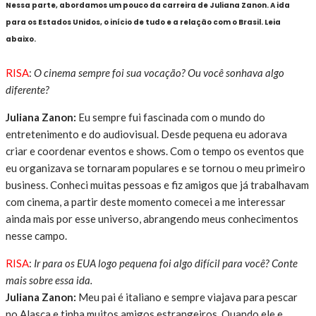
Nessa parte, abordamos um pouco da carreira de Juliana Zanon. A ida
para os Estados Unidos, o início de tudo e a relação com o Brasil. Leia
abaixo.
RISA
:
O cinema sempre foi sua vocação? Ou você sonhava algo
diferente?
Juliana Zanon:
Eu sempre fui fascinada com o mundo do
entretenimento e do audiovisual. Desde pequena eu adorava
criar e coordenar eventos e shows. Com o tempo os eventos que
eu organizava se tornaram populares e se tornou o meu primeiro
business. Conheci muitas pessoas e fiz amigos que já trabalhavam
com cinema, a partir deste momento comecei a me interessar
ainda mais por esse universo, abrangendo meus conhecimentos
nesse campo.
RISA
:
Ir para os EUA logo pequena foi algo difícil para você? Conte
mais sobre essa ida.
Juliana Zanon:
Meu pai é italiano e sempre viajava para pescar
no Alasca e tinha muitos amigos estrangeiros. Quando ele e