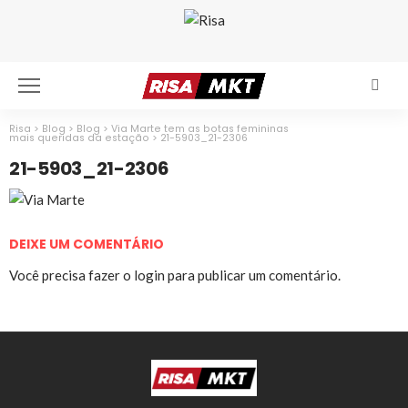
Risa
>
Blog
>
Blog
>
Via Marte tem as botas femininas
mais queridas da estação
>
21-5903_21-2306
21-5903_21-2306
DEIXE UM COMENTÁRIO
Você precisa fazer o
login
para publicar um comentário.