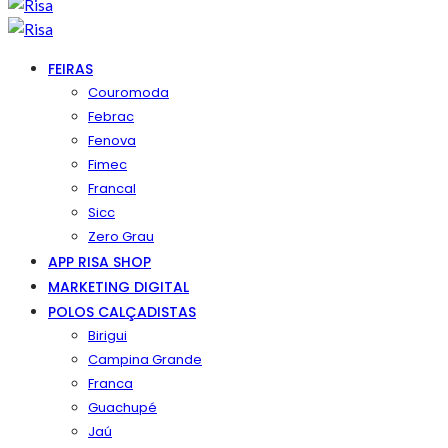
FEIRAS
Couromoda
Febrac
Fenova
Fimec
Francal
Sicc
Zero Grau
APP RISA SHOP
MARKETING DIGITAL
POLOS CALÇADISTAS
Birigui
Campina Grande
Franca
Guachupé
Jaú