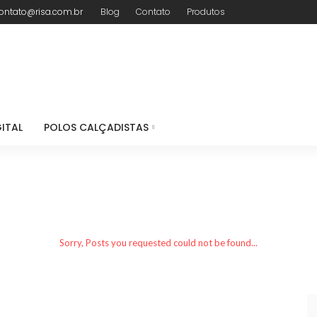
ontato@risa.com.br
Blog
Contato
Produtos
ITAL
POLOS CALÇADISTAS
Sorry, Posts you requested could not be found...