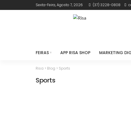
Sexta-Feira, Agosto 7, 2026
(37) 3228-0808
c
FEIRAS
APP RISA SHOP
MARKETING DIG
Risa
>
Blog
>
Sports
Sports