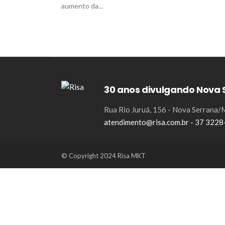
aumento da...
30 anos divulgando Nova 
Rua Rio Juruá, 156 - Nova Serrana
atendimento@risa.com.br - 37 322
© Copyright 2024 Risa MKT