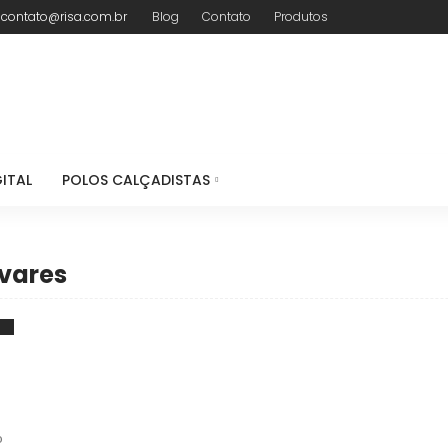
contato@risa.com.br
Blog
Contato
Produtos
ITAL
POLOS CALÇADISTAS
vares
o