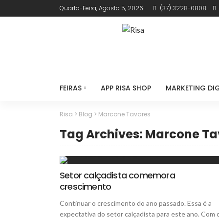
Quarta-Feira, Agosto 5, 2026
(37) 3228-0808
FEIRAS
APP RISA SHOP
MARKETING DIG
Risa
>
Blog
>
Marcone Tavares
Tag Archives: Marcone Ta
Setor calçadista comemora
crescimento
Continuar o crescimento do ano passado. Essa é a
expectativa do setor calçadista para este ano. Com 