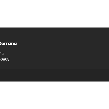
Serrana
/MG
8-0808