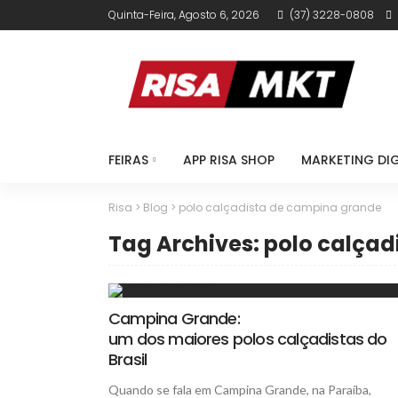
Quinta-Feira, Agosto 6, 2026
(37) 3228-0808
FEIRAS
APP RISA SHOP
MARKETING DIG
Risa
>
Blog
>
polo calçadista de campina grande
Tag Archives: polo calça
Campina Grande:
um dos maiores polos calçadistas do
Brasil
Quando se fala em Campina Grande, na Paraíba,