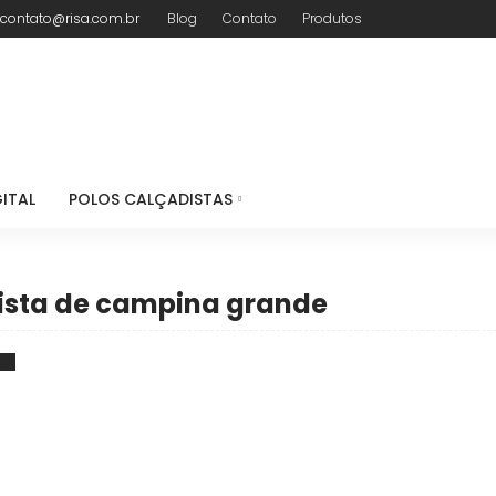
contato@risa.com.br
Blog
Contato
Produtos
ITAL
POLOS CALÇADISTAS
dista de campina grande