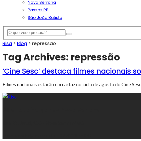
Nova Serrana
Passos PB
São João Batista
Risa
>
Blog
>
repressão
Tag Archives: repressão
‘Cine Sesc’ destaca filmes nacionais s
Filmes nacionais estarão em cartaz no ciclo de agosto do Cine Sesc
30 anos divulgando Nova Serrana
Rua Rio Juruá, 156 - Nova Serrana/MG
atendimento@risa.com.br - 37 3228-0808