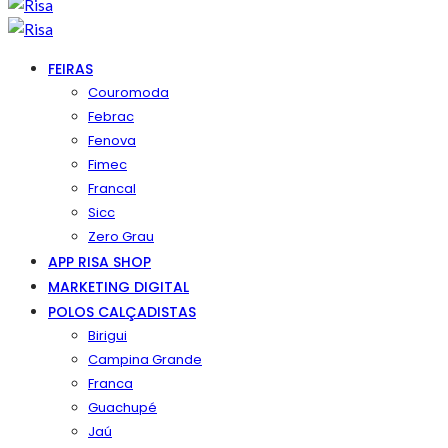
FEIRAS
Couromoda
Febrac
Fenova
Fimec
Francal
Sicc
Zero Grau
APP RISA SHOP
MARKETING DIGITAL
POLOS CALÇADISTAS
Birigui
Campina Grande
Franca
Guachupé
Jaú