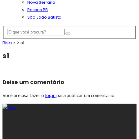
Nova Serrana
Passos PB
São João Batista
Risa
> >
s1
s1
Deixe um comentário
Você precisa fazer o
login
para publicar um comentário.
30 anos divulgando Nova Serrana
Rua Rio Juruá, 156 - Nova Serrana/MG