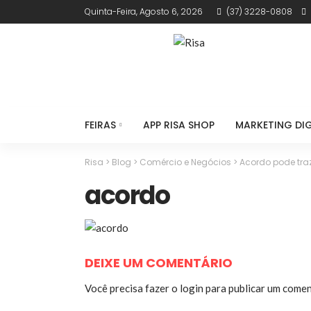
Quinta-Feira, Agosto 6, 2026
(37) 3228-0808
FEIRAS
APP RISA SHOP
MARKETING DIG
Risa
>
Blog
>
Comércio e Negócios
>
Acordo pode traz
acordo
DEIXE UM COMENTÁRIO
Você precisa fazer o
login
para publicar um comen