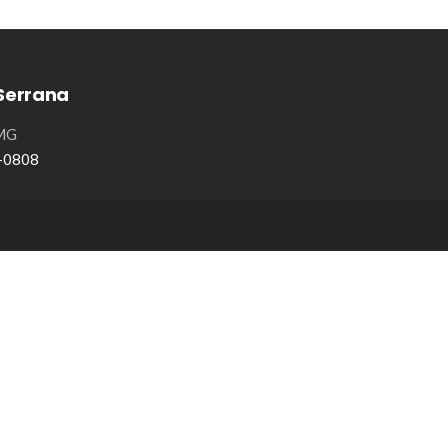
Serrana
/MG
8-0808