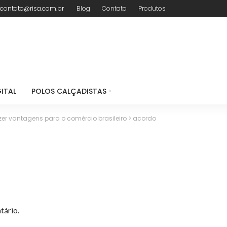
contato@risa.com.br
Blog
Contato
Produtos
ITAL
POLOS CALÇADISTAS
er vantagens para o comércio brasileiro
>
acordo
tário.