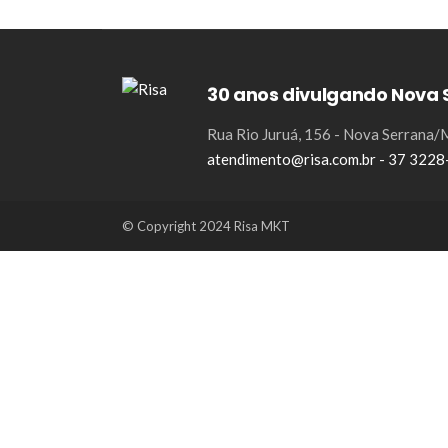
30 anos divulgando Nova 
Rua Rio Juruá, 156 - Nova Serrana
atendimento@risa.com.br - 37 322
© Copyright 2024 Risa MKT