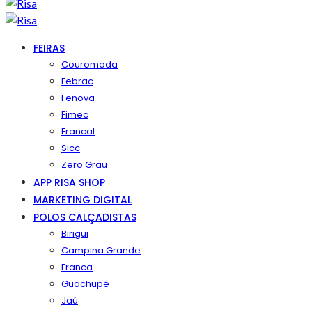
FEIRAS
Couromoda
Febrac
Fenova
Fimec
Francal
Sicc
Zero Grau
APP RISA SHOP
MARKETING DIGITAL
POLOS CALÇADISTAS
Birigui
Campina Grande
Franca
Guachupé
Jaú