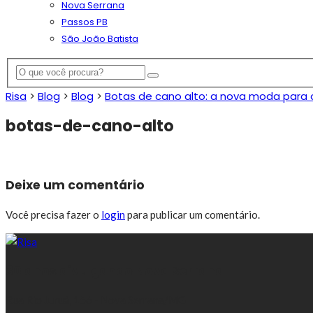
Nova Serrana
Passos PB
São João Batista
Risa
>
Blog
>
Blog
>
Botas de cano alto: a nova moda para 
botas-de-cano-alto
Deixe um comentário
Você precisa fazer o
login
para publicar um comentário.
30 anos divulgando Nova Serrana
Rua Rio Juruá, 156 - Nova Serrana/MG