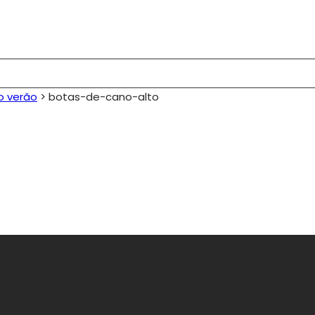
o verão
>
botas-de-cano-alto