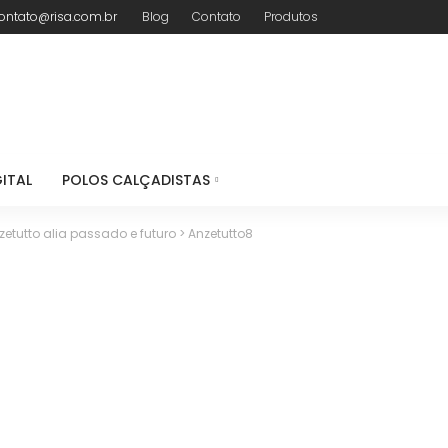
ontato@risa.com.br
Blog
Contato
Produtos
ITAL
POLOS CALÇADISTAS
etutto alia passado e futuro
>
Anzetutto8