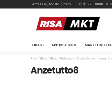
Sexta-Feira, Agosto 7, 2026
(37) 3228-0808
c
FEIRAS
APP RISA SHOP
MARKETING DIG
Risa
>
Blog
>
Blog
>
Releases
>
Coleção de inverno Anz
Anzetutto8