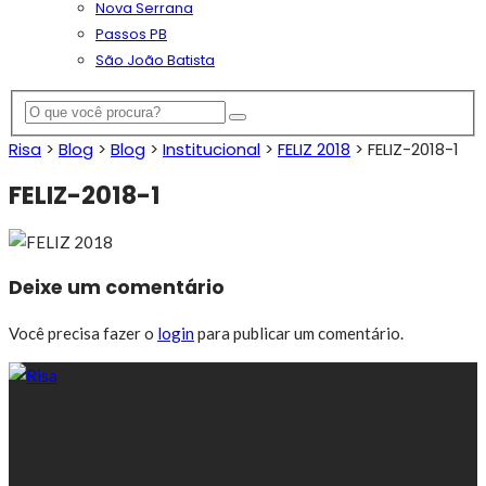
Nova Serrana
Passos PB
São João Batista
Risa
>
Blog
>
Blog
>
Institucional
>
FELIZ 2018
>
FELIZ-2018-1
FELIZ-2018-1
Deixe um comentário
Você precisa fazer o
login
para publicar um comentário.
30 anos divulgando Nova Serrana
Rua Rio Juruá, 156 - Nova Serrana/MG