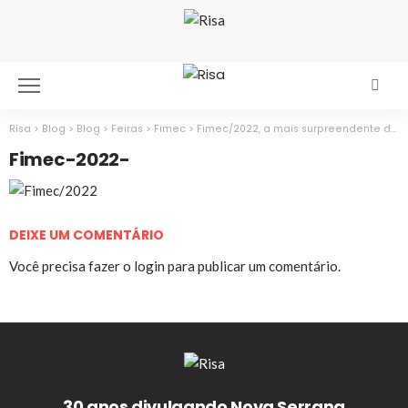
Risa
>
Blog
>
Blog
>
Feiras
>
Fimec
>
Fimec/2022, a mais surpreendente de todos os tempos
Fimec-2022-
DEIXE UM COMENTÁRIO
Você precisa fazer o
login
para publicar um comentário.
30 anos divulgando Nova Serrana