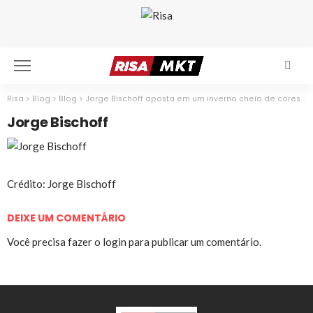
Risa
>
Blog
>
Blog
>
Jorge Bischoff aposta em um inverno cheio de cores e texturas
Jorge Bischoff
Crédito: Jorge Bischoff
DEIXE UM COMENTÁRIO
Você precisa fazer o
login
para publicar um comentário.