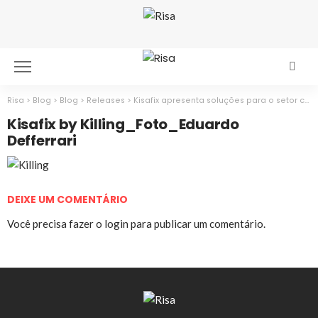
Risa
>
Blog
>
Blog
>
Releases
>
Kisafix apresenta soluções para o setor calçadista na Expocaipic
Kisafix by Killing_Foto_Eduardo
Defferrari
DEIXE UM COMENTÁRIO
Você precisa fazer o
login
para publicar um comentário.