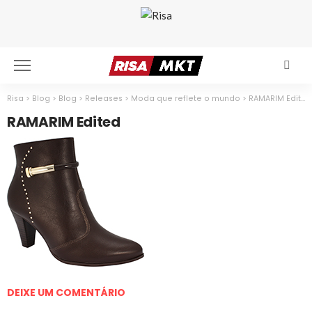
Risa
>
Blog
>
Blog
>
Releases
>
Moda que reflete o mundo
>
RAMARIM Edited
RAMARIM Edited
DEIXE UM COMENTÁRIO