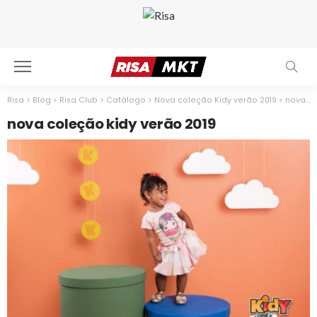
Risa
>
Blog
>
Risa Club
>
Catálogo
>
Nova coleção Kidy verão 2019
>
nova coleção kidy verão 2019
nova coleção kidy verão 2019