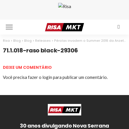
Risa
>
Blog
>
Blog
>
Releases
>
Pérolas invadem o Summer 2018 da Anzetutto
71.1.018-raso black-29306
DEIXE UM COMENTÁRIO
Você precisa fazer o
login
para publicar um comentário.
30 anos divulgando Nova Serrana