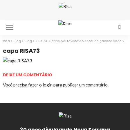
Risa
>
Blog
>
Blog
>
RISA 73. A principal revista do setor calçadista você vê primeiro aqui.
capa RISA73
DEIXE UM COMENTÁRIO
Você precisa fazer o
login
para publicar um comentário.
30 anos divulgando Nova Serrana