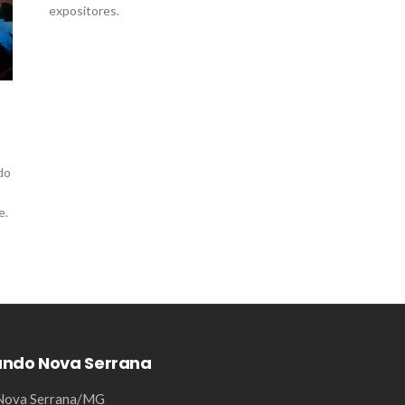
expositores.
do
e.
ando Nova Serrana
- Nova Serrana/MG