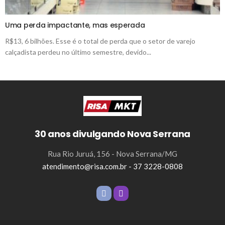
Uma perda impactante, mas esperada
R$13, 6 bilhões. Esse é o total de perda que o setor de varejo
calçadista perdeu no último semestre, devido...
30 anos divulgando Nova Serrana
Rua Rio Juruá, 156 - Nova Serrana/MG
atendimento@risa.com.br - 37 3228-0808