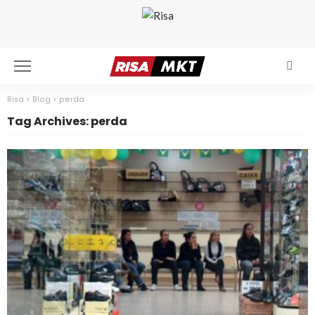
Risa
>
Blog
>
perda
Tag Archives: perda