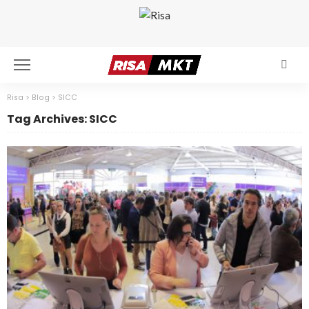
Risa
>
Blog
>
SICC
Tag Archives: SICC