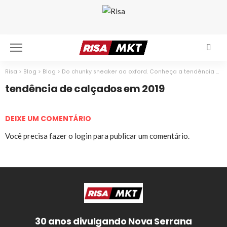
Risa
>
Blog
>
Blog
>
Do chunky sneaker ao oxford. Conheça a tendência de calçados em 2019
tendência de calçados em 2019
DEIXE UM COMENTÁRIO
Você precisa fazer o
login
para publicar um comentário.
30 anos divulgando Nova Serrana