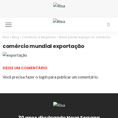
Risa
>
Blog
>
Comércio e Negócios
>
Brasil perde espaço no comércio mundial, aponta BID
comércio mundial exportação
DEIXE UM COMENTÁRIO
Você precisa fazer o
login
para publicar um comentário.
30 anos divulgando Nova Serrana