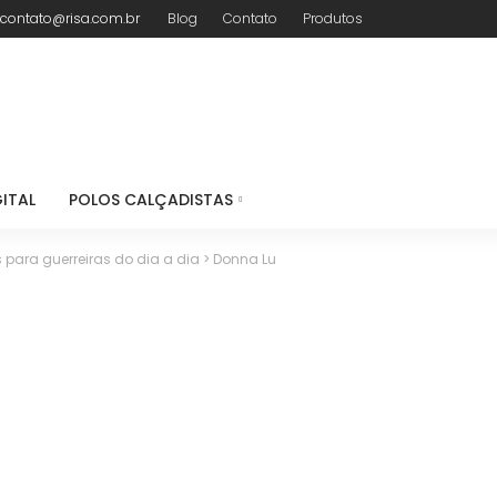
contato@risa.com.br
Blog
Contato
Produtos
ITAL
POLOS CALÇADISTAS
 para guerreiras do dia a dia
>
Donna Lu