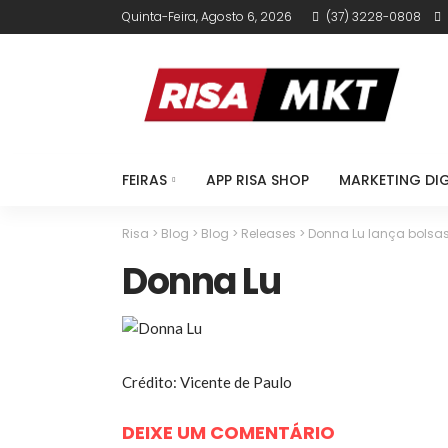
Quinta-Feira, Agosto 6, 2026
(37) 3228-0808
FEIRAS
APP RISA SHOP
MARKETING DIG
Risa
>
Blog
>
Blog
>
Releases
>
Donna Lu lança bolsas
Donna Lu
Crédito: Vicente de Paulo
DEIXE UM COMENTÁRIO