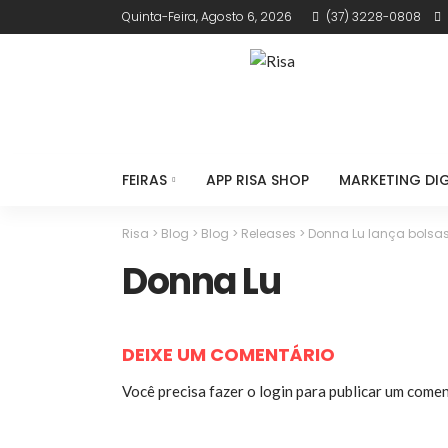
Quinta-Feira, Agosto 6, 2026
(37) 3228-0808
FEIRAS
APP RISA SHOP
MARKETING DIG
Risa
>
Blog
>
Blog
>
Releases
>
Donna Lu lança bolsas
Donna Lu
DEIXE UM COMENTÁRIO
Você precisa fazer o
login
para publicar um comen