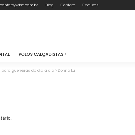
contato@risa.com.br
Blog
Contato
Produtos
ITAL
POLOS CALÇADISTAS
 para guerreiras do dia a dia
>
Donna Lu
tário.