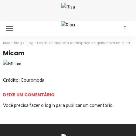
Risa
>
Blog
>
Blog
>
Feiras
>
Brasil terá participação significativa na Micam
Micam
Crédito: Couromoda
DEIXE UM COMENTÁRIO
Você precisa fazer o
login
para publicar um comentário.