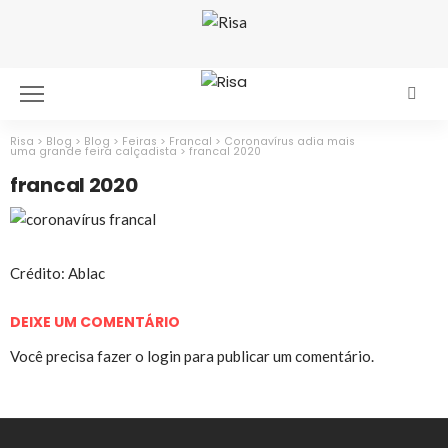
Risa
>
Blog
>
Blog
>
Feiras
>
Francal
>
Coronavírus adia mais
uma grande feira calçadista
>
francal 2020
francal 2020
Crédito: Ablac
DEIXE UM COMENTÁRIO
Você precisa fazer o
login
para publicar um comentário.