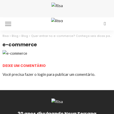
Risa
>
Blog
>
Blog
>
Quer entrar no e-commerce? Conheça seis dicas para você vencer nessa área.
e-commerce
DEIXE UM COMENTÁRIO
Você precisa fazer o
login
para publicar um comentário.
30 anos divulgando Nova Serrana