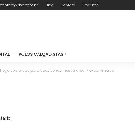
contato@risa.com.br
Blog
Contato
Produtos
ITAL
POLOS CALÇADISTAS
eça seis dicas para você vencer nessa área.
>
e-commerce
tário.