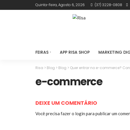
Quinta-Feira, Agosto 6, 2026
(37) 3228-0808
FEIRAS
APP RISA SHOP
MARKETING DIG
Risa
>
Blog
>
Blog
>
Quer entrar no e-commerce? Conh
e-commerce
DEIXE UM COMENTÁRIO
Você precisa fazer o
login
para publicar um comen