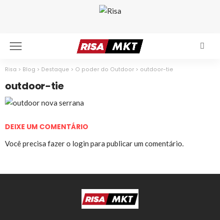
Risa
>
Blog
>
Destaque
>
O poder do Outdoor
>
outdoor-tie
outdoor-tie
DEIXE UM COMENTÁRIO
Você precisa fazer o
login
para publicar um comentário.