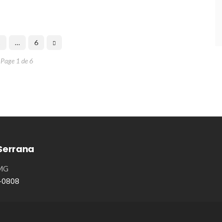
2
…
6
Page 1 de 6
Serrana
/MG
8-0808