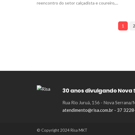
reencontro do setor calçadista e coureiro,...
1
30 anos divulgando Nova 
Rua Rio Juruá, 156 - Nova Serrana
atendimento@risa.com.br - 37 322
© Copyright 2024 Risa MKT