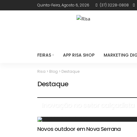
Quinta-Feira, Agosto 6, 2026
(37) 3228-0808
FEIRAS
APP RISA SHOP
MARKETING DIG
Risa
>
Blog
>
Destaque
Destaque
Inovação no setor calçadista
Novos outdoor em Nova Serrana