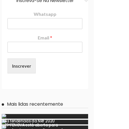
Inscreva-Se Na Newsletter
Whatsapp
Email
*
Inscrever
Mais lidas recentemente
As tendências da NRF 2020
21ªFENOVA está aberta para