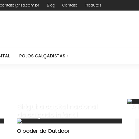
contato@risa.com.br
Blog
Contato
Produtos
ITAL
POLOS CALÇADISTAS
Birigui: a capital nacional
A 
do calçado infantil
O poder do Outdoor