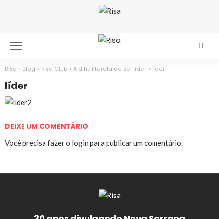
Risa
>
Blog
>
Risa Club
>
A difícil tarefa de ser líder
>
líder
líder
DEIXE UM COMENTÁRIO
Você precisa fazer o
login
para publicar um comentário.
30 anos divulgando Nova Serrana