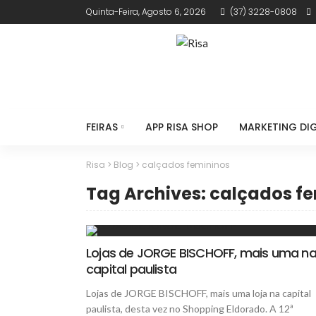
Quinta-Feira, Agosto 6, 2026
(37) 3228-0808
FEIRAS
APP RISA SHOP
MARKETING DIG
Risa
>
Blog
>
calçados femininos
Tag Archives: calçados f
Lojas de JORGE BISCHOFF, mais uma n
capital paulista
Lojas de JORGE BISCHOFF, mais uma loja na capital
paulista, desta vez no Shopping Eldorado. A 12ª