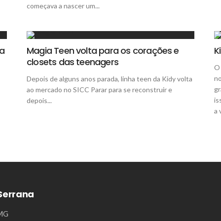
começava a nascer um...
 a
Magia Teen volta para os corações e
K
closets das teenagers
O 
no
Depois de alguns anos parada, linha teen da Kidy volta
gr
ao mercado no SICC Parar para se reconstruir e
is
depois...
a 
Serrana
/MG