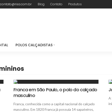
contato@risa.com.br
Blog
Contato
Produtos
ITAL
POLOS CALÇADISTAS
emininos
a
Franca em São Paulo, o polo do calçado
J
masculino
A 
in
Franca, conhecida como a capital nacional do calçado
masculino. Em 1820 Franca já possuía 14 sapateiros,