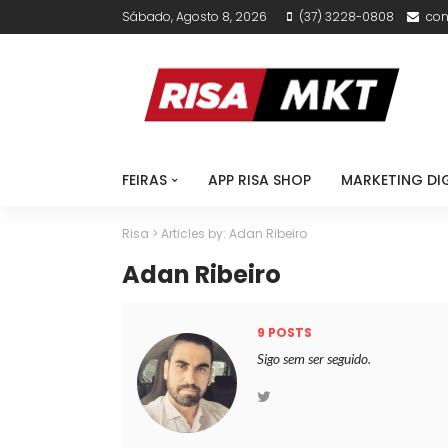
Sábado, Agosto 8, 2026
(37) 3228-0808
con
FEIRAS
APP RISA SHOP
MARKETING DI
Risa
>
Articles by: Adan Ribeiro
Adan Ribeiro
9 POSTS
Sigo sem ser seguido.