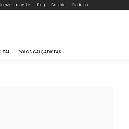
tato@risa.com.br
Blog
Contato
Produtos
GITAL
POLOS CALÇADISTAS