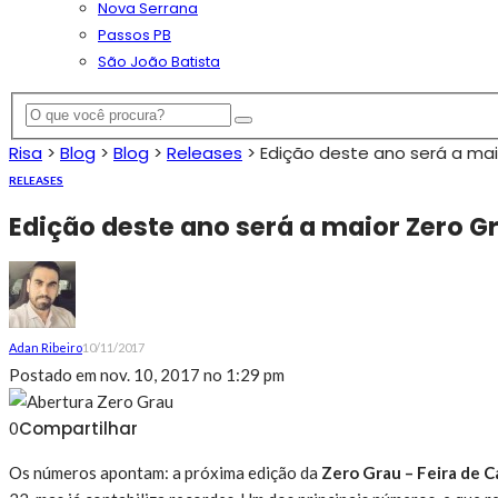
Nova Serrana
Passos PB
São João Batista
Risa
>
Blog
>
Blog
>
Releases
>
Edição deste ano será a maio
RELEASES
Edição deste ano será a maior Zero Gr
Adan Ribeiro
10/11/2017
Postado em
nov. 10, 2017 no 1:29 pm
Compartilhar
0
Os números apontam: a próxima edição da
Zero Grau – Feira de C