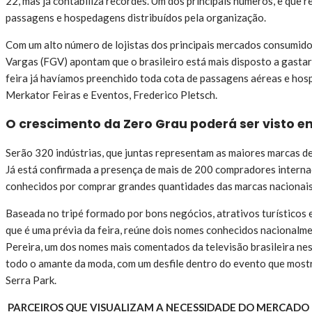
22, mas já contabiliza recordes. Um dos principais números, e que r
passagens e hospedagens distribuídos pela organização.
Com um alto número de lojistas dos principais mercados consumido
Vargas (FGV) apontam que o brasileiro está mais disposto a gastar 
feira já havíamos preenchido toda cota de passagens aéreas e hosped
Merkator Feiras e Eventos, Frederico Pletsch.
O crescimento da Zero Grau poderá ser visto en
Serão 320 indústrias, que juntas representam as maiores marcas d
Já está confirmada a presença de mais de 200 compradores internac
conhecidos por comprar grandes quantidades das marcas nacionais
Baseada no tripé formado por bons negócios, atrativos turísticos 
que é uma prévia da feira, reúne dois nomes conhecidos nacionalmen
Pereira, um dos nomes mais comentados da televisão brasileira ness
todo o amante da moda, com um desfile dentro do evento que mostra
Serra Park.
PARCEIROS QUE VISUALIZAM A NECESSIDADE DO MERCADO