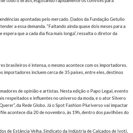
as de todo o Brasil, esgotando rapidamente os convites para
s tendências apontadas pelo mercado. Dados da Fundação Getulio
 atender a essa demanda. “Faltando ainda quase dois meses para a
espera que a cada dia fica mais longa”, ressalta o diretor da
res brasileiros é intensa, o mesmo acontece com os importadores.
 importadores incluem cerca de 35 países, entre eles, destinos
rmadores de opinião e artistas. Nesta edição o Papo Legal, evento
s respeitados e influentes no universo da moda, e o ator Silvero
 Querer”, da Rede Globo. Já o Spot Fashion Pluriverso vai impactar
file acontece dia 20 de novembro, às 19h, dentro dos pavilhões do
os de Estância Velha, Sindicato da Indústria de Calçados de Ivoti,