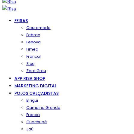
FEIRAS
Couromoda
Febrac
Fenova
Fimec
Francal
Sicc
Zero Grau
APP RISA SHOP
MARKETING DIGITAL
POLOS CALÇADISTAS
Birigui
Campina Grande
Franca
Guachupé
Jaú