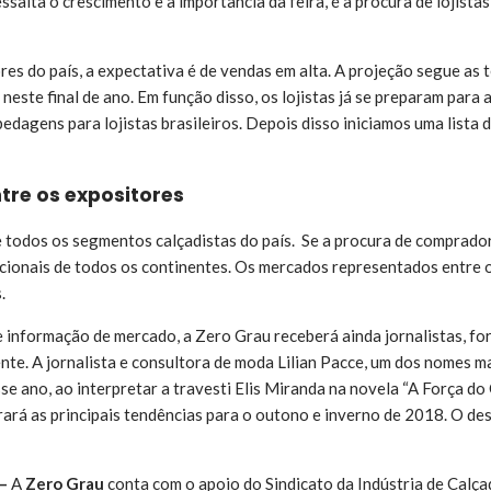
essalta o crescimento e a importância da feira, é a procura de lojist
res do país, a expectativa é de vendas em alta. A projeção segue a
neste final de ano. Em função disso, os lojistas já se preparam para
agens para lojistas brasileiros. Depois disso iniciamos uma lista de 
tre os expositores
e todos os segmentos calçadistas do país. Se a procura de comprado
ionais de todos os continentes. Os mercados representados entre os
.
e informação de mercado, a Zero Grau receberá ainda jornalistas, fo
te. A jornalista e consultora de moda Lilian Pacce, um dos nomes mai
e ano, ao interpretar a travesti Elis Miranda na novela “A Força do
rá as principais tendências para o outono e inverno de 2018. O des
 –
A
Zero Grau
conta com o apoio do Sindicato da Indústria de Calçad