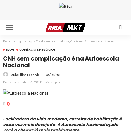
Risa
>
Blog
>
Blog
>
CNH sem complicação é na Autoescola Nacional
BLOG
COMÉRCIO E NEGÓCIOS
CNH sem complicação é na Autoescola
Nacional
06/04/2018
Paulo Filipe Lacerda
Postado em
abr. 06, 2018 no 2:50 pm
0
Facilitadora da vida moderna, carteira de habilitação é
cada vez mais desejada. A Autoescola Nacional ajuda
você a chegar lá mais rapidamente.