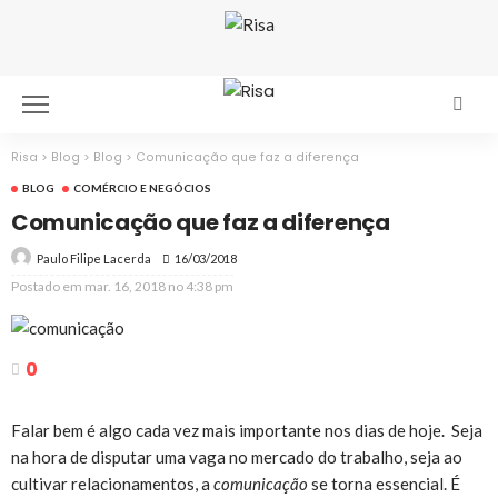
Risa
>
Blog
>
Blog
>
Comunicação que faz a diferença
BLOG
COMÉRCIO E NEGÓCIOS
Comunicação que faz a diferença
16/03/2018
Paulo Filipe Lacerda
Postado em
mar. 16, 2018 no 4:38 pm
0
Falar bem é algo cada vez mais importante nos dias de hoje. Seja
na hora de disputar uma vaga no mercado do trabalho, seja ao
cultivar relacionamentos, a
comunicação
se torna essencial. É