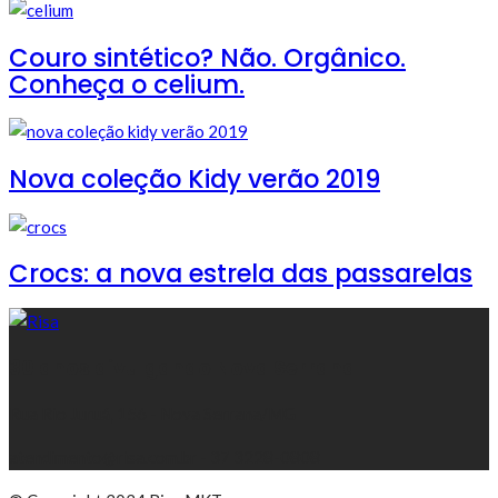
Couro sintético? Não. Orgânico.
Conheça o celium.
Nova coleção Kidy verão 2019
Crocs: a nova estrela das passarelas
30 anos divulgando Nova Serrana
Rua Rio Juruá, 156 - Nova Serrana/MG
atendimento@risa.com.br - 37 3228-0808