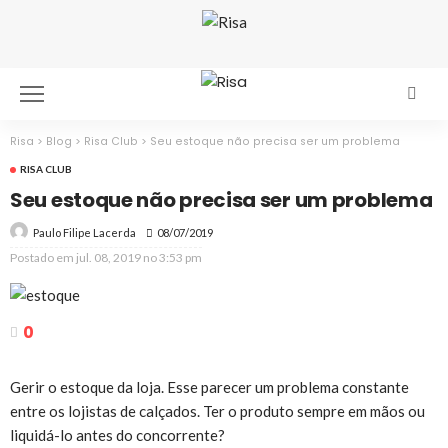
Risa
>
Blog
>
Risa Club
>
Seu estoque não precisa ser um problema
RISA CLUB
Seu estoque não precisa ser um problema
08/07/2019
Paulo Filipe Lacerda
Postado em
jul. 08, 2019 no 3:53 pm
0
Gerir o estoque da loja. Esse parecer um problema constante
entre os lojistas de calçados. Ter o produto sempre em mãos ou
liquidá-lo antes do concorrente?